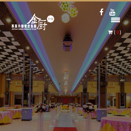
(
0
)