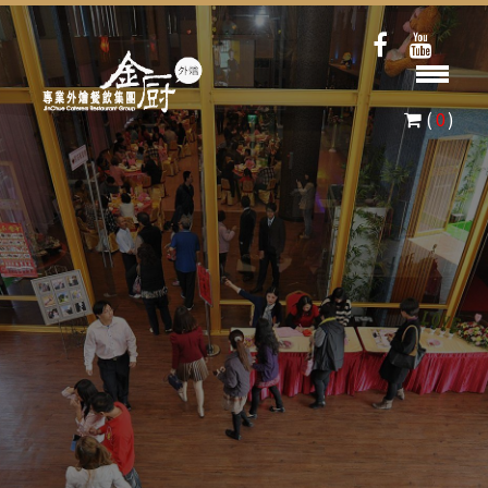
(
0
)